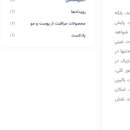
اکتیوشناسی
(3)
رویدادها
(1)
د، بلکه
و، پایش
محصولات مراقبت از پوست و مو
(1)
 شواهد
پادکست
(1)
ات عینی
تنها در
تژیک در
ر کلی،
بالینی
، امکان
یند نقش